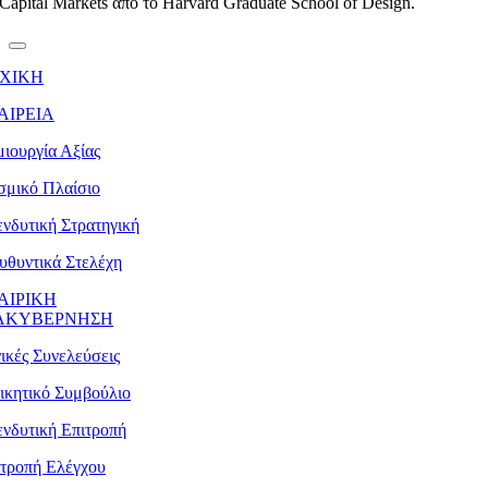
Capital Markets από το Harvard Graduate School of Design.
ΧΙΚΗ
ΑΙΡΕΙΑ
ιουργία Αξίας
σμικό Πλαίσιο
νδυτική Στρατηγική
υθυντικά Στελέχη
ΑΙΡΙΚΗ
ΑΚΥΒΕΡΝΗΣΗ
ικές Συνελεύσεις
ικητικό Συμβούλιο
νδυτική Επιτροπή
ιτροπή Ελέγχου