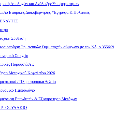
ιτροπή Αποδοχών και Ανάδειξης Υποψηφιοτήτων
ίσιο Εταιρικής Διακυβέρνησης / Έγγραφα & Πολιτικές
ΕΝΔΥΤΕΣ
τοχοι
τοχική Σύνθεση
μοσιοποίηση Σημαντικών Συμμετοχών σύμφωνα με τον Νόμο 3556/2
ονομικά Στοιχεία
ιρικές Παρουσιάσεις
ξηση Μετοχικού Κεφαλαίου 2026
μερωτικά / Πληροφοριακά Δελτία
κονομικό Ημερολόγιο
ημέρωση Επενδυτών & Εξυπηρέτηση Μετόχων
ΡΤΟΦΥΛΑΚΙΟ