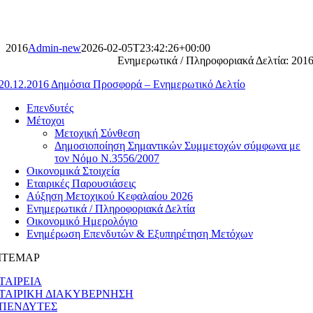
Skip
to
content
2016
Admin-new
2026-02-05T23:42:26+00:00
Ενημερωτικά / Πληροφοριακά Δελτία: 201
20.12.2016 Δημόσια Προσφορά – Ενημερωτικό Δελτίο
Επενδυτές
Μέτοχοι
Μετοχική Σύνθεση
Δημοσιοποίηση Σημαντικών Συμμετοχών σύμφωνα με
τον Νόμο Ν.3556/2007
Οικονομικά Στοιχεία
Εταιρικές Παρουσιάσεις
Αύξηση Μετοχικού Κεφαλαίου 2026
Ενημερωτικά / Πληροφοριακά Δελτία
Οικονομικό Ημερολόγιο
Ενημέρωση Επενδυτών & Εξυπηρέτηση Μετόχων
ITEMAP
ΤΑΙΡΕΙΑ
ΤΑΙΡΙΚΗ ΔΙΑΚΥΒΕΡΝΗΣΗ
ΠΕΝΔΥΤΕΣ