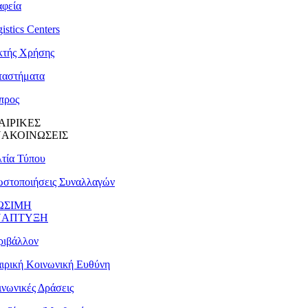
αφεία
istics Centers
κτής Χρήσης
ταστήματα
προς
ΑΙΡΙΚΕΣ
ΑΚΟΙΝΩΣΕΙΣ
τία Τύπου
ωστοποιήσεις Συναλλαγών
ΩΣΙΜΗ
ΝΑΠΤΥΞΗ
ριβάλλον
ιρική Κοινωνική Ευθύνη
νωνικές Δράσεις