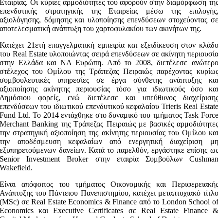
Εταιρίας. Οι κύριες αρμοδιότητές του αφορούν στην διαμόρφωση τη
επενδυτικής στρατηγικής της Εταιρείας μέσω της επιλογής
αξιολόγησης, δόμησης και υλοποίησης επενδύσεων στοχεύοντας σ
αποτελεσματική ανάπτυξη του χαρτοφυλακίου των ακινήτων της.
Κατέχει 21ετή επαγγελματική εμπειρία και εξειδίκευση στον κλάδ
του Real Estate υλοποιώντας σειρά επενδύσεων σε ακίνητη περιουσί
στην Ελλάδα και ΝΑ Ευρώπη. Από το 2008, διετέλεσε ανώτερ
στέλεχος του Ομίλου της Τράπεζας Πειραιώς παρέχοντας κυρίω
συμβουλευτικές υπηρεσίες σε έργα σύνθετης ανάπτυξης κα
αξιοποίησης ακίνητης περιουσίας τόσο για ιδιωτικούς όσο κα
Δημόσιου φορείς, ενώ διετέλεσε και υπεύθυνος διαχείριση
επενδύσεων του ιδιωτικού επενδυτικού κεφαλαίου Trieris Real Estat
Fund Ltd. Το 2014 εντάχθηκε στο δυναμικό του τμήματος Task Forc
Merchant Banking της Τράπεζας Πειραιώς με βασικές αρμοδιότητε
την στρατηγική αξιοποίηση της ακίνητης περιουσίας του Ομίλου κα
την αποδέσμευση κεφαλαίων από ενεργητική διαχείριση μ
εξυπηρετούμενων δανείων. Κατά το παρελθόν, εργάστηκε επίσης ω
Senior Investment Broker στην εταιρία Συμβούλων Cushma
Wakefield.
Είναι απόφοιτος του τμήματος Οικονομικής και Περιφερειακή
Ανάπτυξης του Πάντειου Πανεπιστημίου, κατέχει μεταπτυχιακό τίτλ
(MSc) σε Real Estate Economics & Finance από το London School o
Economics και Executive Certificates σε Real Estate Finance 