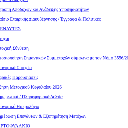
ιτροπή Αποδοχών και Ανάδειξης Υποψηφιοτήτων
ίσιο Εταιρικής Διακυβέρνησης / Έγγραφα & Πολιτικές
ΕΝΔΥΤΕΣ
τοχοι
τοχική Σύνθεση
μοσιοποίηση Σημαντικών Συμμετοχών σύμφωνα με τον Νόμο 3556/2
ονομικά Στοιχεία
ιρικές Παρουσιάσεις
ξηση Μετοχικού Κεφαλαίου 2026
μερωτικά / Πληροφοριακά Δελτία
κονομικό Ημερολόγιο
ημέρωση Επενδυτών & Εξυπηρέτηση Μετόχων
ΡΤΟΦΥΛΑΚΙΟ