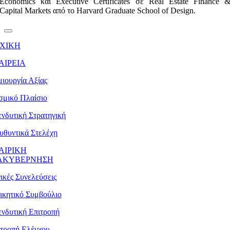
Economics και Executive Certificates σε Real Estate Finance 
Capital Markets από το Harvard Graduate School of Design.
ΧΙΚΗ
ΑΙΡΕΙΑ
ιουργία Αξίας
σμικό Πλαίσιο
νδυτική Στρατηγική
υθυντικά Στελέχη
ΑΙΡΙΚΗ
ΑΚΥΒΕΡΝΗΣΗ
ικές Συνελεύσεις
ικητικό Συμβούλιο
νδυτική Επιτροπή
ιτροπή Ελέγχου