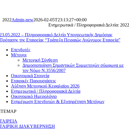
Skip
to
content
2022
Admin-new
2026-02-05T23:13:27+00:00
Ενημερωτικά / Πληροφοριακά Δελτία: 202
23.05.2022 – Πληροφοριακό Δελτίο Υποχρεωτικής Δημόσιας
Πρότασης της Εταιρείας “Τράπεζα Πειραιώς Ανώνυμος Εταιρεία”
Επενδυτές
Μέτοχοι
Μετοχική Σύνθεση
Δημοσιοποίηση Σημαντικών Συμμετοχών σύμφωνα με
τον Νόμο Ν.3556/2007
Οικονομικά Στοιχεία
Εταιρικές Παρουσιάσεις
Αύξηση Μετοχικού Κεφαλαίου 2026
Ενημερωτικά / Πληροφοριακά Δελτία
Οικονομικό Ημερολόγιο
Ενημέρωση Επενδυτών & Εξυπηρέτηση Μετόχων
ITEMAP
ΤΑΙΡΕΙΑ
ΤΑΙΡΙΚΗ ΔΙΑΚΥΒΕΡΝΗΣΗ