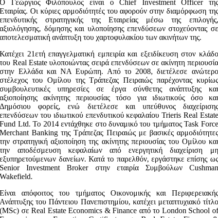
Ο Γεώργιος Φιλόπουλος είναι ο Chief Investment Officer τη
Εταιρίας. Οι κύριες αρμοδιότητές του αφορούν στην διαμόρφωση τη
επενδυτικής στρατηγικής της Εταιρείας μέσω της επιλογής
αξιολόγησης, δόμησης και υλοποίησης επενδύσεων στοχεύοντας σ
αποτελεσματική ανάπτυξη του χαρτοφυλακίου των ακινήτων της.
Κατέχει 21ετή επαγγελματική εμπειρία και εξειδίκευση στον κλάδ
του Real Estate υλοποιώντας σειρά επενδύσεων σε ακίνητη περιουσί
στην Ελλάδα και ΝΑ Ευρώπη. Από το 2008, διετέλεσε ανώτερ
στέλεχος του Ομίλου της Τράπεζας Πειραιώς παρέχοντας κυρίω
συμβουλευτικές υπηρεσίες σε έργα σύνθετης ανάπτυξης κα
αξιοποίησης ακίνητης περιουσίας τόσο για ιδιωτικούς όσο κα
Δημόσιου φορείς, ενώ διετέλεσε και υπεύθυνος διαχείριση
επενδύσεων του ιδιωτικού επενδυτικού κεφαλαίου Trieris Real Estat
Fund Ltd. Το 2014 εντάχθηκε στο δυναμικό του τμήματος Task Forc
Merchant Banking της Τράπεζας Πειραιώς με βασικές αρμοδιότητε
την στρατηγική αξιοποίηση της ακίνητης περιουσίας του Ομίλου κα
την αποδέσμευση κεφαλαίων από ενεργητική διαχείριση μ
εξυπηρετούμενων δανείων. Κατά το παρελθόν, εργάστηκε επίσης ω
Senior Investment Broker στην εταιρία Συμβούλων Cushma
Wakefield.
Είναι απόφοιτος του τμήματος Οικονομικής και Περιφερειακή
Ανάπτυξης του Πάντειου Πανεπιστημίου, κατέχει μεταπτυχιακό τίτλ
(MSc) σε Real Estate Economics & Finance από το London School o