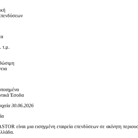
ική
Επενδύσεων
τα
. τ.μ.
θώσιμη
εια
οποιημένα
τικά Έσοδα
οιχεία 30.06.2026
ία
TOR είναι μια εισηγμένη εταιρεία επενδύσεων σε ακίνητη περιουσί
Ελλάδα.