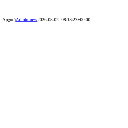
Skip
to
content
Αρχική
Admin-new
2026-08-05T08:18:23+00:00