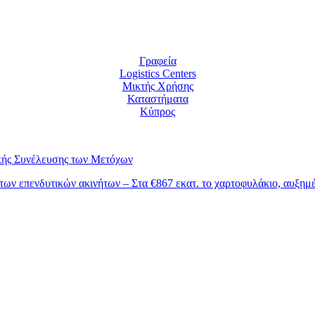
Γραφεία
Logistics Centers
Μικτής Χρήσης
Καταστήματα
Κύπρος
ικής Συνέλευσης των Μετόχων
 των επενδυτικών ακινήτων – Στα €867 εκατ. το χαρτοφυλάκιο, αυξημ