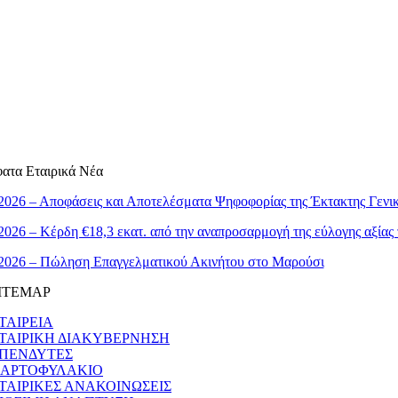
ατα Εταιρικά Νέα
2026 – Αποφάσεις και Αποτελέσματα Ψηφοφορίας της Έκτακτης Γεν
2026 – Κέρδη €18,3 εκατ. από την αναπροσαρμογή της εύλογης αξίας
.2026 – Πώληση Επαγγελματικού Ακινήτου στο Μαρούσι
ITEMAP
ΤΑΙΡΕΙΑ
ΤΑΙΡΙΚΗ ΔΙΑΚΥΒΕΡΝΗΣΗ
ΠΕΝΔΥΤΕΣ
ΑΡΤΟΦΥΛΑΚΙΟ
ΤΑΙΡΙΚΕΣ ΑΝΑΚΟΙΝΩΣΕΙΣ